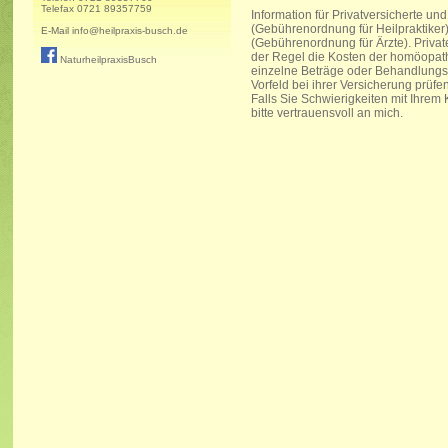
Telefax 0721 89357759
Information für Privatversicherte 
(Gebührenordnung für Heilpraktiker). 
E-Mail
info@heilpraxis-busch.de
(Gebührenordnung für Ärzte). Privat
der Regel die Kosten der homöopat
NaturheilpraxisBusch
einzelne Beträge oder Behandlungsv
Vorfeld bei ihrer Versicherung prüfe
Falls Sie Schwierigkeiten mit Ihrem
bitte vertrauensvoll an mich.