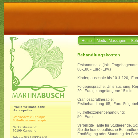
Home
Mediz. Massagen
Beh
Behandlungskosten
Erstanamnese (inkl. Fragebogenaus
80-180,- Euro (Erw.)
Kinderpauschale bis 10 J. 120,- Eur
Folgegespräche, Untersuchung, Repe
20,- Euro je angefangene 15 min.
Craniosacraltherapie:
Erstbehandlung: 85,- Euro; Folgebe
Praxis für klassische
Homöopathie
Fußreflexzonenbehandlung:
50,- Euro
Craniosacrale Therapie
Fußreflexzonentherapie
Verbilligte Tarife für Studierende, 
Neckarstrasse 25
Sie die homöopathische Behandlung
76199 Karlsruhe
Ermäßigung oder Stundung der Bet
Telefon 0721 89357760